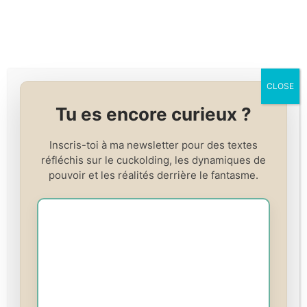
Skip
to
content
CLOSE
Tu es encore curieux ?
Inscris-toi à ma newsletter pour des textes
réfléchis sur le cuckolding, les dynamiques de
pouvoir et les réalités derrière le fantasme.
PLATEFORME D’APPRENTISSAGE GUIDÉ
Cours et