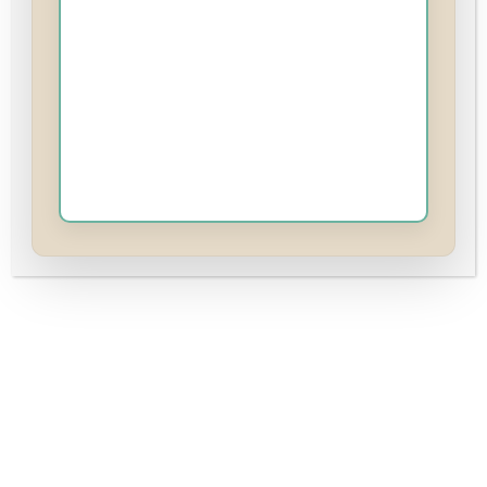
formations
Apprentissage structuré pour les
hommes soumis et les couples
explorant le candaulisme, l’abandon
émotionnel, la communication et les
dynamiques réelles.
Commence par le quiz
Gratuit