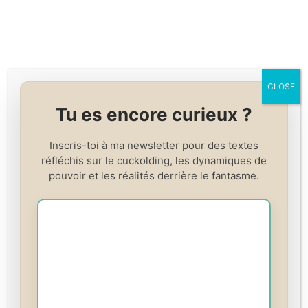
Skip
to
content
CLOSE
Cours cuckold — est-
Tu es encore curieux ?
ce juste un kink ?
Inscris-toi à ma newsletter pour des textes
réfléchis sur le cuckolding, les dynamiques de
pouvoir et les réalités derrière le fantasme.
Tarif
Gratuit
S'inscrire à ce cours
ou
Se Connecter