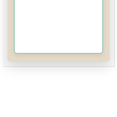
Un cours cuckold gratuit en 3 leçons pour le
fantasmeur curieux
Tu es ici parce que quelque chose en toi te
travaille…
Un fantasme qui revient sans cesse.
Une curiosité que tu n’arrives pas vraiment à