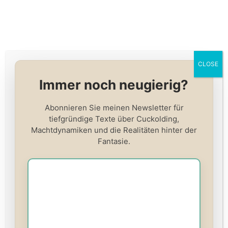
CLOSE
Kontaktieren Sie The Cuck
Immer noch neugierig?
Academy
Abonnieren Sie meinen Newsletter für
tiefgründige Texte über Cuckolding,
Haben Sie eine Frage zu unseren Kursen, Blog-Inhalten
Machtdynamiken und die Realitäten hinter der
oder unserem pädagogischen Ansatz zum Cuckolding?
Fantasie.
Wir freuen uns über ernst gemeinte Nachrichten von
Personen, die neugierig, respektvoll und mit unserer
Mission im Einklang sind.
E-Mail:
hello@thecuckacademy.com