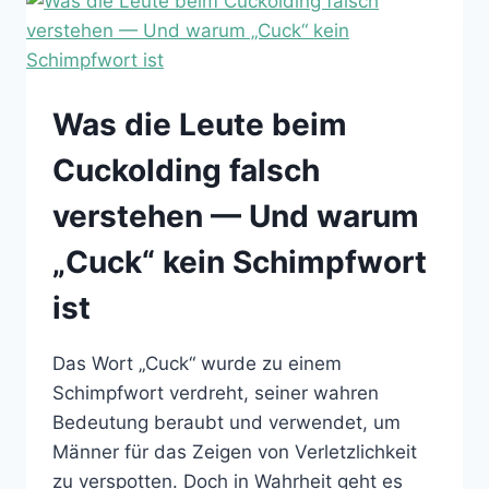
EIN
LEITFADEN
ZU
DEN
FÜNF
Was die Leute beim
ARCHETYPEN
Cuckolding falsch
verstehen — Und warum
„Cuck“ kein Schimpfwort
ist
Das Wort „Cuck“ wurde zu einem
Schimpfwort verdreht, seiner wahren
Bedeutung beraubt und verwendet, um
Männer für das Zeigen von Verletzlichkeit
zu verspotten. Doch in Wahrheit geht es